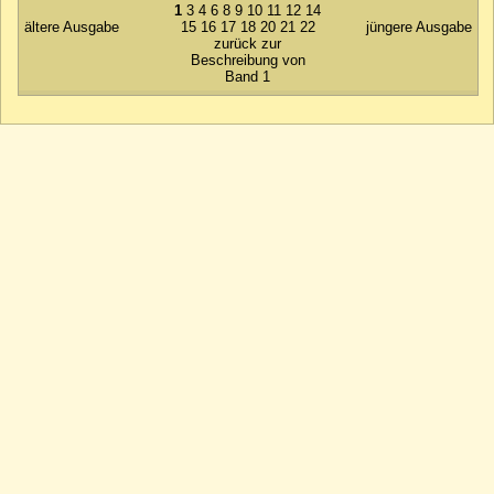
1
3
4
6
8
9
10
11
12
14
ältere Ausgabe
15
16
17
18
20
21
22
jüngere Ausgabe
zurück zur
Beschreibung von
Band 1