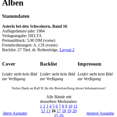
A
lben
Stammdaten
Asterix bei den Schweizern, Band 16
Auflagedatum/-jahr: 1984
Verlagsangabe: DELTA
Preisaufdruck: 5,90 DM (vorne)
Fremdwährungen: A, CH (vorne)
Backlist: 27 Titel, dt. Reihenfolge,
Layout 2
Cover
Backlist
Impressum
Leider steht kein Bild
Leider steht kein Bild
Leider steht kein Bild
zur Verfügung
zur Verfügung
zur Verfügung
Vielen Dank an Ralf H. für die Bereitstellung dieser Informationen!
Alle Bände mit
denselben Merkmalen:
1
2
3
4
5
6
7
8
9
10
11
12
13
16
17
18
19
20
ältere Ausgabe
jüngere Ausgabe
25
26