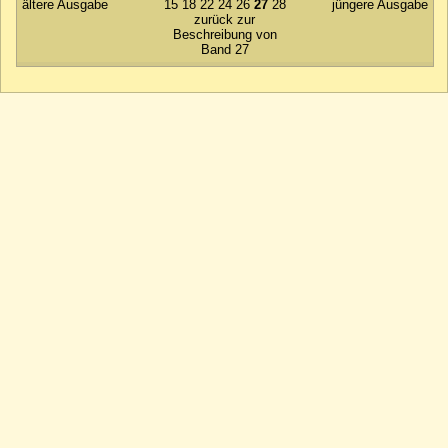
ältere Ausgabe
15
18
22
24
26
27
28
jüngere Ausgabe
zurück zur
Beschreibung von
Band 27