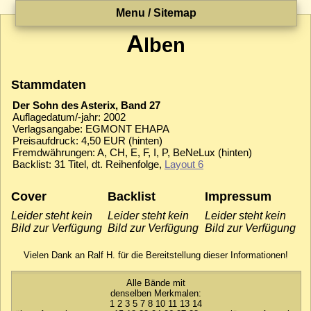
Menu / Sitemap
A
lben
Stammdaten
Der Sohn des Asterix, Band 27
Auflagedatum/-jahr: 2002
Verlagsangabe: EGMONT EHAPA
Preisaufdruck: 4,50 EUR (hinten)
Fremdwährungen: A, CH, E, F, I, P, BeNeLux (hinten)
Backlist: 31 Titel, dt. Reihenfolge,
Layout 6
Cover
Backlist
Impressum
Leider steht kein
Leider steht kein
Leider steht kein
Bild zur Verfügung
Bild zur Verfügung
Bild zur Verfügung
Vielen Dank an Ralf H. für die Bereitstellung dieser Informationen!
Alle Bände mit
denselben Merkmalen:
1
2
3
5
7
8
10
11
13
14