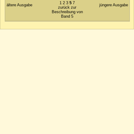
1
2
3
5
7
ältere Ausgabe
jüngere Ausgabe
zurück zur
Beschreibung von
Band 5