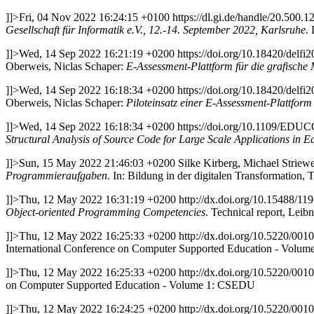
]]>
Fri, 04 Nov 2022 16:24:15 +0100
https://dl.gi.de/handle/20.500.
Gesellschaft für Informatik e.V., 12.-14. September 2022, Karlsruhe
.
]]>
Wed, 14 Sep 2022 16:21:19 +0200
https://doi.org/10.18420/delfi
Oberweis, Niclas Schaper:
E-Assessment-Plattform für die grafische
]]>
Wed, 14 Sep 2022 16:18:34 +0200
https://doi.org/10.18420/delfi
Oberweis, Niclas Schaper:
Piloteinsatz einer E-Assessment-Plattform
]]>
Wed, 14 Sep 2022 16:18:34 +0200
https://doi.org/10.1109/ED
Structural Analysis of Source Code for Large Scale Applications in E
]]>
Sun, 15 May 2022 21:46:03 +0200
Silke Kirberg, Michael Striew
Programmieraufgaben
. In: Bildung in der digitalen Transformatio
]]>
Thu, 12 May 2022 16:31:19 +0200
http://dx.doi.org/10.15488/11
Object-oriented Programming Competencies
. Technical report, Leib
]]>
Thu, 12 May 2022 16:25:33 +0200
http://dx.doi.org/10.5220/00
International Conference on Computer Supported Education - Volu
]]>
Thu, 12 May 2022 16:25:33 +0200
http://dx.doi.org/10.5220/00
on Computer Supported Education - Volume 1: CSEDU
]]>
Thu, 12 May 2022 16:24:25 +0200
http://dx.doi.org/10.5220/00