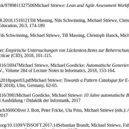
book/9789811327506
Michael Striewe:
Lean and Agile Assessment Workf
898.2018.1518121
Till Massing, Nils Schwinning, Michael Striewe, Chr
s Education, 26:3, 174-189
ils Schwinning, Michael Striewe, Till Massing, Christoph Hanck, Mic
1
er:
Empirische Untersuchungen von Lückentext-Items zur Beherrschun
ticae (CID), 2018, 101-115.
2116/16947
Michael Striewe, Michael Goedicke:
Automatische Generier
V., Volume 284 of Lecture Notes in Informatics, 2018, 153-164.
ls2018paper03.pdf
Michael Striewe:
Towards a Pattern Catalogue for E
E 2018), Ulm, Germany, 62-65.
2116/3981
Michael Goedicke, Michael Striewe:
10 Jahre automatische 
 Ausbildung / Didaktik der Informatik, 2017
uch3606
Oliver J. Bott, Peter Fricke, Uta Priss, Michael Striewe (eds.):
2017
ty.org/10.1109/VISSOFT.2017.14
Sebastian Brandt, Michael Striewe, F