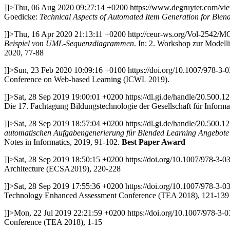
]]>
Thu, 06 Aug 2020 09:27:14 +0200
https://www.degruyter.com/vie
Goedicke:
Technical Aspects of Automated Item Generation for Blen
]]>
Thu, 16 Apr 2020 21:13:11 +0200
http://ceur-ws.org/Vol-2542
Beispiel von UML-Sequenzdiagrammen
. In: 2. Workshop zur Model
2020, 77-88
]]>
Sun, 23 Feb 2020 10:09:16 +0100
https://doi.org/10.1007/978-3
Conference on Web-based Learning (ICWL 2019).
]]>
Sat, 28 Sep 2019 19:00:01 +0200
https://dl.gi.de/handle/20.500.
Die 17. Fachtagung Bildungstechnologie der Gesellschaft für Informat
]]>
Sat, 28 Sep 2019 18:57:04 +0200
https://dl.gi.de/handle/20.500.
automatischen Aufgabengenerierung für Blended Learning Angebote 
Notes in Informatics, 2019, 91-102.
Best Paper Award
]]>
Sat, 28 Sep 2019 18:50:15 +0200
https://doi.org/10.1007/978-3-
Architecture (ECSA2019), 220-228
]]>
Sat, 28 Sep 2019 17:55:36 +0200
https://doi.org/10.1007/978-3-
Technology Enhanced Assessment Conference (TEA 2018), 121-139
]]>
Mon, 22 Jul 2019 22:21:59 +0200
https://doi.org/10.1007/978-3
Conference (TEA 2018), 1-15