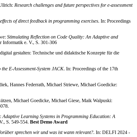
Ullrich:
Research challenges and future perspectives for e-assessment
effects of direct feedback in programming exercises
. In: Proceedings
ewe:
Stimulating Reflection on Code Quality: An Adaptive and
 Informatik e. V., S. 301-306
 digital gestalten: Technische und didaktische Konzepte für die
to the E-Assessment-System JACK
. In: Proceedings of the 17th
ndiek, Hannes Federrath, Michael Striewe, Michael Goedicke:
 Lützen, Michael Goedicke, Michael Giese, Maik Walpuski:
5078.
e:
Adaptive Learning Systems in Programming Education: A
 V., S. 549-554.
Best Demo Award
orüber sprechen wir und was ist wann relevant?
. In: DELFI 2024 -