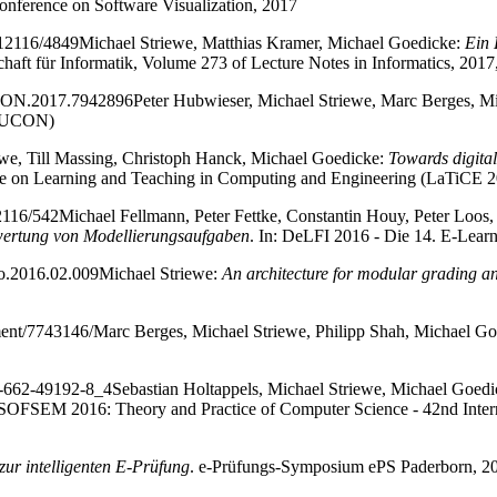
onference on Software Visualization, 2017
0.12116/4849
Michael Striewe, Matthias Kramer, Michael Goedicke:
Ein 
haft für Informatik, Volume 273 of Lecture Notes in Informatics, 2017
UCON.2017.7942896
Peter Hubwieser, Michael Striewe, Marc Berges, M
EDUCON)
ewe, Till Massing, Christoph Hanck, Michael Goedicke:
Towards digita
ence on Learning and Teaching in Computing and Engineering (LaTiCE 
12116/542
Michael Fellmann, Peter Fettke, Constantin Houy, Peter Loo
ewertung von Modellierungsaufgaben
. In: DeLFI 2016 - Die 14. E-Lear
ico.2016.02.009
Michael Striewe:
An architecture for modular grading a
ment/7743146/
Marc Berges, Michael Striewe, Philipp Shah, Michael G
-3-662-49192-8_4
Sebastian Holtappels, Michael Striewe, Michael Goed
: SOFSEM 2016: Theory and Practice of Computer Science - 42nd Intern
ur intelligenten E-Prüfung
. e-Prüfungs-Symposium ePS Paderborn, 20