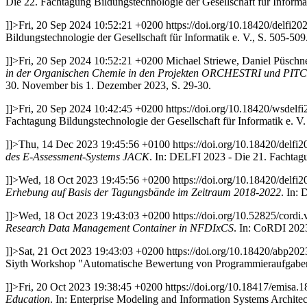
Die 22. Fachtagung Bildungstechnologie der Gesellschaft für Informat
]]>
Fri, 20 Sep 2024 10:52:21 +0200
https://doi.org/10.18420/delfi2
Bildungstechnologie der Gesellschaft für Informatik e. V., S. 505-509
]]>
Fri, 20 Sep 2024 10:52:21 +0200
Michael Striewe, Daniel Püschn
in der Organischen Chemie in den Projekten ORCHESTRI und PIT
30. November bis 1. Dezember 2023, S. 29-30.
]]>
Fri, 20 Sep 2024 10:42:45 +0200
https://doi.org/10.18420/wsdelf
Fachtagung Bildungstechnologie der Gesellschaft für Informatik e. V.
]]>
Thu, 14 Dec 2023 19:45:56 +0100
https://doi.org/10.18420/delfi
des E-Assessment-Systems JACK
. In: DELFI 2023 - Die 21. Fachtagu
]]>
Wed, 18 Oct 2023 19:45:56 +0200
https://doi.org/10.18420/delfi
Erhebung auf Basis der Tagungsbände im Zeitraum 2018-2022
. In:
]]>
Wed, 18 Oct 2023 19:43:03 +0200
https://doi.org/10.52825/cordi.
Research Data Management Container in NFDIxCS
. In: CoRDI 202
]]>
Sat, 21 Oct 2023 19:43:03 +0200
https://doi.org/10.18420/abp202
Siyth Workshop "Automatische Bewertung von Programmieraufgab
]]>
Fri, 20 Oct 2023 19:38:45 +0200
https://doi.org/10.18417/emisa.1
Education
. In: Enterprise Modeling and Information Systems Architec