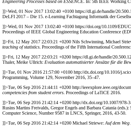
Engineering Processes based on ESSENCE
. In: 5th IEEE Working C
]]>
Wed, 01 Nov 2017 13:02:40 +0100
https://dl.gi.de/handle/20.50
DeLFI 2017 – Die 15. e-Learning Fachtagung Informatik der Gesellsc
]]>
Wed, 01 Nov 2017 13:02:40 +0100
https://doi.org/10.1109/ED
Proceedings of IEEE Global Engineering Education Conference (
]]>
Fri, 12 May 2017 22:03:21 +0200
Nils Schwinning, Michael Stri
teaching of statistics
. Proceedings of the Fifth International Confer
]]>
Fri, 12 May 2017 22:03:21 +0200
https://dl.gi.de/handle/20.500.
Thaler, Meike Ullrich:
Evaluation automatisierter Ansätze für die B
]]>
Tue, 01 Nov 2016 21:57:00 +0100
http://dx.doi.org/10.1016/j.sc
Programming, Volume 129, November 2016, 35–47.
]]>
Tue, 06 Sep 2016 21:44:11 +0200
http://ieeexplore.ieee.org/docu
competencies from student errors
. Proceedings of LaTiCE 2016.
]]>
Tue, 06 Sep 2016 21:42:14 +0200
http://dx.doi.org/10.1007/978
Rusins Martins Freivalds, Gregor Engels and Barbara Catania (eds.)
Computer Science, Number 9587 in LNCS, Springer, 2016, 43-50.
]]>
Tue, 06 Sep 2016 21:42:14 +0200
Michael Striewe:
Auf dem Weg z