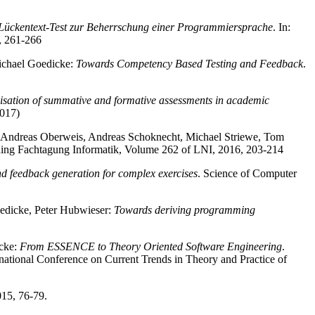
Lückentext-Test zur Beherrschung einer Programmiersprache
. In:
, 261-266
ichael Goedicke:
Towards Competency Based Testing and Feedback
.
lisation of summative and formative assessments in academic
2017)
s, Andreas Oberweis, Andreas Schoknecht, Michael Striewe, Tom
ning Fachtagung Informatik, Volume 262 of LNI, 2016, 203-214
nd feedback generation for complex exercises
. Science of Computer
oedicke, Peter Hubwieser:
Towards deriving programming
icke:
From ESSENCE to Theory Oriented Software Engineering
.
ational Conference on Current Trends in Theory and Practice of
15, 76-79.