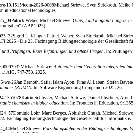
i.org/10.1515/icom-2026-0008
Michael Striewe, Sven Strickroth, Meike 
ion in educational technologies"
025_04
Patrick Weber, Michael Striewe:
Oups, I did it again! Long-term 
eraufgaben" (ABP 2025)
2025_32
Sigrid L. Klinger, Patrick Weber, Sven Strickroth, Michael Stri
LFI 2025 - Die 23. Fachtagung Bildungstechnologie der Gesellschaft für
I und Prüfungen: Erste Erfahrungen und offene Fragen
. In: Prüfungen
54600003932
Michael Striewe:
Automatic Item Generation Integrated in
 1: AIG, 747-753, 2025.
025-ws-26
Jan Bernoth, Safial Islam Ayon, Firas Al Laban, Stefan Bave
ontainer (RDMC)
. In: Software Engineering Companion 2025: 26
024.1355078
Katrin Schüssler, Michael Striewe, Daniel Püschner, Arne
rganic chemistry in higher education
. In: Frontiers in Education, 9:135
2024_57
Dominic Lohr, Marc Berges, Abhishek Chugh, Michael Striew
22. Fachtagung Bildungstechnologie der Gesellschaft für Informatik e.
024_44
Michael Striewe:
Forschungsdaten in der Bildungstechnologie: W