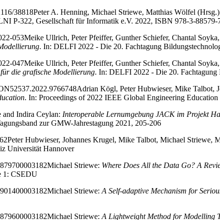
12116/38818
Peter A. Henning, Michael Striewe, Matthias Wölfel (Hrsg.
 LNI P-322, Gesellschaft für Informatik e.V. 2022, ISBN 978-3-88579-
2022-053
Meike Ullrich, Peter Pfeiffer, Gunther Schiefer, Chantal Soyka,
 Modellierung
. In: DELFI 2022 - Die 20. Fachtagung Bildungstechnologi
2022-047
Meike Ullrich, Peter Pfeiffer, Gunther Schiefer, Chantal Soyka,
 für die grafische Modellierung
. In: DELFI 2022 - Die 20. Fachtagung B
UCON52537.2022.9766748
Adrian Kögl, Peter Hubwieser, Mike Talbot, 
ducation
. In: Proceedings of 2022 IEEE Global Engineering Educati
e and Indira Ceylan:
Interoperable Lernumgebung JACK im Projekt Harn
n, Tagungsband zur GMW-Jahrestagung 2021, 205-206
962
Peter Hubwieser, Johannes Krugel, Mike Talbot, Michael Striewe, 
niz Universität Hannover
10879700003182
Michael Striewe:
Where Does All the Data Go? A Revi
me 1: CSEDU
10901400003182
Michael Striewe:
A Self-adaptive Mechanism for Serio
10879600003182
Michael Striewe:
A Lightweight Method for Modelling