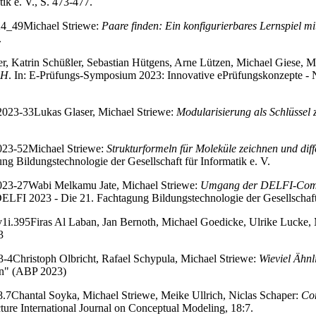
ik e. V., S. 473-477.
024_49
Michael Striewe:
Paare finden: Ein konfigurierbares Lernspiel 
.
er, Katrin Schüßler, Sebastian Hütgens, Arne Lützen, Michael Giese,
CH
. In: E-Prüfungs-Symposium 2023: Innovative ePrüfungskonzepte -
i2023-33
Lukas Glaser, Michael Striewe:
Modularisierung als Schlüssel 
2023-52
Michael Striewe:
Strukturformeln für Moleküle zeichnen und dif
ng Bildungstechnologie der Gesellschaft für Informatik e. V.
2023-27
Wabi Melkamu Jate, Michael Striewe:
Umgang der DELFI-Commun
 DELFI 2023 - Die 21. Fachtagung Bildungstechnologie der Gesellschaft 
v1i.395
Firas Al Laban, Jan Bernoth, Michael Goedicke, Ulrike Lucke,
3
3-4
Christoph Olbricht, Rafael Schypula, Michael Striewe:
Wieviel Ähnl
en" (ABP 2023)
8.7
Chantal Soyka, Michael Striewe, Meike Ullrich, Niclas Schaper:
Com
ture International Journal on Conceptual Modeling, 18:7.