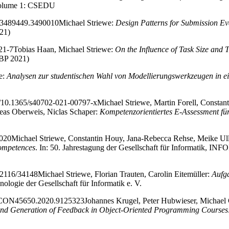
 Volume 1: CSEDU
45/3489449.3490010
Michael Striewe:
Design Patterns for Submission Ev
21)
21-7
Tobias Haan, Michael Striewe:
On the Influence of Task Size and 
BP 2021)
e:
Analysen zur studentischen Wahl von Modellierungswerkzeugen in ei
cle/10.1365/s40702-021-00797-x
Michael Striewe, Martin Forell, Constant
dreas Oberweis, Niclas Schaper:
Kompetenzorientiertes E-Assessment für
2020
Michael Striewe, Constantin Houy, Jana-Rebecca Rehse, Meike Ullr
Competences
. In: 50. Jahrestagung der Gesellschaft für Informatik, I
.12116/34148
Michael Striewe, Florian Trauten, Carolin Eitemüller:
Aufg
logie der Gesellschaft für Informatik e. V.
DUCON45650.2020.9125323
Johannes Krugel, Peter Hubwieser, Michael 
nd Generation of Feedback in Object-Oriented Programming Courses