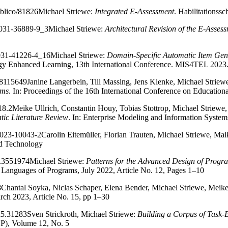
ublico/81826
Michael Striewe:
Integrated E-Assessment
. Habilitationssc
3-031-36889-9_3
Michael Striewe:
Architectural Revision of the E-Asse
-031-41226-4_16
Michael Striewe:
Domain-Specific Automatic Item Gen
logy Enhanced Learning, 13th International Conference. MIS4TEL 2023
.8115649
Janine Langerbein, Till Massing, Jens Klenke, Michael Stri
ams
. In: Proceedings of the 16th International Conference on Educatio
18.2
Meike Ullrich, Constantin Houy, Tobias Stottrop, Michael Striewe,
ic Literature Review
. In: Enterprise Modeling and Information System
6-023-10043-2
Carolin Eitemüller, Florian Trauten, Michael Striewe, Ma
nd Technology
2.3551974
Michael Striewe:
Patterns for the Advanced Design of Prog
n Languages of Programs, July 2022, Article No. 12, Pages 1–10
8
Chantal Soyka, Niclas Schaper, Elena Bender, Michael Striewe, Meike
ch 2023, Article No. 15, pp 1–30
2i5.31283
Sven Strickroth, Michael Striewe:
Building a Corpus of Task
JEP), Volume 12, No. 5