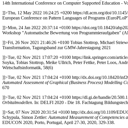
14th International Conference on Computer Supported Education -
]]>
Thu, 12 May 2022 16:24:25 +0200
https://dl.acm.org/doi/10.11
European Conference on Pattern Languages of Programs (EuroPLoP'
]]>
Mon, 24 Jan 2022 20:37:14 +0100
https://doi.org/10.18420/abp20
Workshop "Automatische Bewertung von Programmieraufgaben" (A
]]>
Fri, 26 Nov 2021 21:46:26 +0100
Tobias Stottrop, Michael Striew
Transformation, Tagungsband zur GMW-Jahrestagung 2021
]]>
Tue, 02 Nov 2021 17:07:20 +0100
https://link.springer.com/arti
Soyka, Tobias Stottrop, Meike Ullrich, Peter Fettke, Peter Loos, An
Wirtschaftsinformatik, 58(6)
]]>
Tue, 02 Nov 2021 17:04:24 +0100
http://dx.doi.org/10.18420/inf
Automated Assessment of Graphical (Business Process) Modelling 
670
]]>
Tue, 02 Nov 2021 17:04:24 +0100
https://dl.gi.de/handle/20.500
Orbitalmodellen
. In: DELFI 2020 - Die 18. Fachtagung Bildungstechno
]]>
Sat, 07 Nov 2020 20:31:54 +0100
http://dx.doi.org/10.1109/E
Schypula, Simon Zettler:
Automated Measurement of Competencies a
EDUCON 2020, Porto, Portugal, April 27-30, 2020, 329-338.