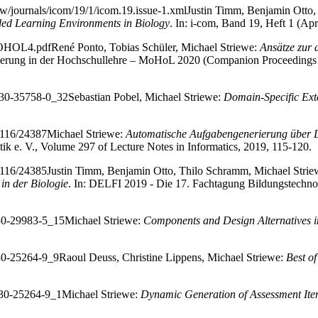
w/journals/icom/19/1/icom.19.issue-1.xml
Justin Timm, Benjamin Otto,
ded Learning Environments in Biology
. In: i-com, Band 19, Heft 1 (Apr
/MOHOL4.pdf
René Ponto, Tobias Schüler, Michael Striewe:
Ansätze zur
lierung in der Hochschullehre – MoHoL 2020 (Companion Proceedings
-030-35758-0_32
Sebastian Pobel, Michael Striewe:
Domain-Specific Ext
12116/24387
Michael Striewe:
Automatische Aufgabengenerierung über L
ik e. V., Volume 297 of Lecture Notes in Informatics, 2019, 115-120.
12116/24385
Justin Timm, Benjamin Otto, Thilo Schramm, Michael Stri
in der Biologie
. In: DELFI 2019 - Die 17. Fachtagung Bildungstechnolo
030-29983-5_15
Michael Striewe:
Components and Design Alternatives 
030-25264-9_9
Raoul Deuss, Christine Lippens, Michael Striewe:
Best o
-030-25264-9_1
Michael Striewe:
Dynamic Generation of Assessment Ite