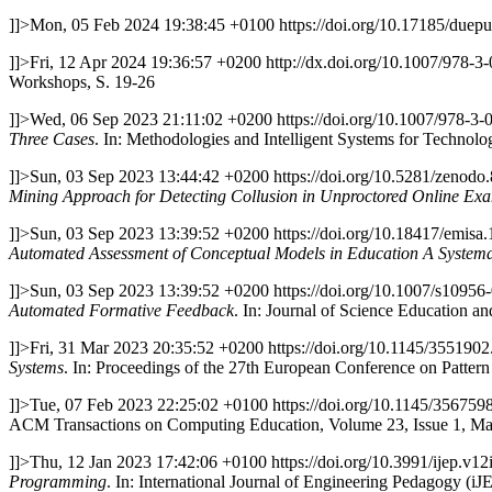
]]>
Mon, 05 Feb 2024 19:38:45 +0100
https://doi.org/10.17185/duep
]]>
Fri, 12 Apr 2024 19:36:57 +0200
http://dx.doi.org/10.1007/978-
Workshops, S. 19-26
]]>
Wed, 06 Sep 2023 21:11:02 +0200
https://doi.org/10.1007/978-3
Three Cases
. In: Methodologies and Intelligent Systems for Techno
]]>
Sun, 03 Sep 2023 13:44:42 +0200
https://doi.org/10.5281/zenodo
Mining Approach for Detecting Collusion in Unproctored Online Ex
]]>
Sun, 03 Sep 2023 13:39:52 +0200
https://doi.org/10.18417/emisa.
Automated Assessment of Conceptual Models in Education A Systemat
]]>
Sun, 03 Sep 2023 13:39:52 +0200
https://doi.org/10.1007/s1095
Automated Formative Feedback
. In: Journal of Science Education a
]]>
Fri, 31 Mar 2023 20:35:52 +0200
https://doi.org/10.1145/355190
Systems
. In: Proceedings of the 27th European Conference on Patter
]]>
Tue, 07 Feb 2023 22:25:02 +0100
https://doi.org/10.1145/356759
ACM Transactions on Computing Education, Volume 23, Issue 1, Mar
]]>
Thu, 12 Jan 2023 17:42:06 +0100
https://doi.org/10.3991/ijep.v1
Programming
. In: International Journal of Engineering Pedagogy (i