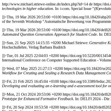
http://www.michael.striewe-online.de/index.php?id=14
de
https://do
technologies in higher education
. In: i-com. Special Issue "(R)evolut
]]>
Thu, 19 Mar 2026 20:53:00 +0100
https://doi.org/10.18420/abp2
of the Seventh Workshop "Automatische Bewertung von Programmi
]]>
Thu, 19 Mar 2026 20:53:00 +0100
https://doi.org/10.18420/delfi
Automated Question Generation Approach for Student Code
. In: DE
]]>
Sun, 21 Sep 2025 14:15:35 +0200
Michael Striewe:
Generative K
Hochschullehre, Verlag Barbara Budrich
]]>
Tue, 01 Jul 2025 22:04:03 +0200
https://doi.org/10.5220/00134
International Conference on Computer Supported Education - Volume
]]>
Wed, 07 May 2025 21:27:13 +0200
https://doi.org/10.18420/se2
Workflow for Creating and Sealing a Research Data Management C
]]>
Fri, 21 Feb 2025 16:45:04 +0100
https://doi.org/10.3389/feduc.2
Developing and evaluating an e-learning and e-assessment tool for o
]]>
Mon, 21 Oct 2024 20:53:06 +0200
https://doi.org/10.18420/delfi
Prototype for Enhanced Formative Feedback
. In: DELFI 2024 - Die 
]]>
Fri, 20 Sep 2024 10:53:58 +0200
https://doi.org/10.18420/delfi2