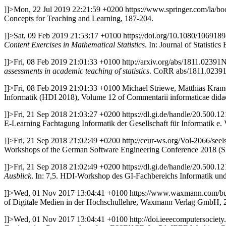
]]>
Mon, 22 Jul 2019 22:21:59 +0200
https://www.springer.com/la/
Concepts for Teaching and Learning, 187-204.
]]>
Sat, 09 Feb 2019 21:53:17 +0100
https://doi.org/10.1080/10691
Content Exercises in Mathematical Statistics
. In: Journal of Statistic
]]>
Fri, 08 Feb 2019 21:01:33 +0100
http://arxiv.org/abs/1811.02391
N
assessments in academic teaching of statistics
. CoRR abs/1811.0239
]]>
Fri, 08 Feb 2019 21:01:33 +0100
Michael Striewe, Matthias Kram
Informatik (HDI 2018), Volume 12 of Commentarii informaticae didac
]]>
Fri, 21 Sep 2018 21:03:27 +0200
https://dl.gi.de/handle/20.500.1
E-Learning Fachtagung Informatik der Gesellschaft für Informatik e. 
]]>
Fri, 21 Sep 2018 21:02:49 +0200
http://ceur-ws.org/Vol-2066/see
Workshops of the German Software Engineering Conference 2018 (S
]]>
Fri, 21 Sep 2018 21:02:49 +0200
https://dl.gi.de/handle/20.500.1
Ausblick
. In: 7,5. HDI-Workshop des GI-Fachbereichs Informatik und
]]>
Wed, 01 Nov 2017 13:04:41 +0100
https://www.waxmann.com/b
of Digitale Medien in der Hochschullehre, Waxmann Verlag GmbH, 
]]>
Wed, 01 Nov 2017 13:04:41 +0100
http://doi.ieeecomputersocie