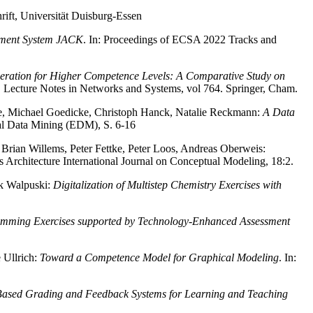
hrift, Universität Duisburg-Essen
ssment System JACK
. In: Proceedings of ECSA 2022 Tracks and
eration for Higher Competence Levels: A Comparative Study on
. Lecture Notes in Networks and Systems, vol 764. Springer, Cham.
ewe, Michael Goedicke, Christoph Hanck, Natalie Reckmann:
A Data
nal Data Mining (EDM), S. 6-16
 Brian Willems, Peter Fettke, Peter Loos, Andreas Oberweis:
s Architecture International Journal on Conceptual Modeling, 18:2.
ik Walpuski:
Digitalization of Multistep Chemistry Exercises with
ramming Exercises supported by Technology-Enhanced Assessment
 Ullrich:
Toward a Competence Model for Graphical Modeling
. In:
-Based Grading and Feedback Systems for Learning and Teaching