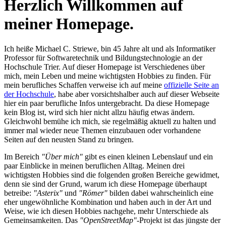
H
erzlich Willkommen auf
meiner Homepage.
I
ch heiße Michael C. Striewe, bin 45 Jahre alt und als Informatiker
Professor für Softwaretechnik und Bildungstechnologie an der
Hochschule Trier. Auf dieser Homepage ist Verschiedenes über
mich, mein Leben und meine wichtigsten Hobbies zu finden. Für
mein berufliches Schaffen verweise ich auf meine
offizielle Seite an
der Hochschule
, habe aber vorsichtshalber auch auf dieser Webseite
hier ein paar berufliche Infos untergebracht. Da diese Homepage
kein Blog ist, wird sich hier nicht allzu häufig etwas ändern.
Gleichwohl bemühe ich mich, sie regelmäßig aktuell zu halten und
immer mal wieder neue Themen einzubauen oder vorhandene
Seiten auf den neusten Stand zu bringen.
I
m Bereich
"Über mich"
gibt es einen kleinen Lebenslauf und ein
paar Einblicke in meinen beruflichen Alltag. Meinen drei
wichtigsten Hobbies sind die folgenden großen Bereiche gewidmet,
denn sie sind der Grund, warum ich diese Homepage überhaupt
betreibe:
"Asterix"
und
"Römer"
bilden dabei wahrscheinlich eine
eher ungewöhnliche Kombination und haben auch in der Art und
Weise, wie ich diesen Hobbies nachgehe, mehr Unterschiede als
Gemeinsamkeiten. Das
"OpenStreetMap"
-Projekt ist das jüngste der