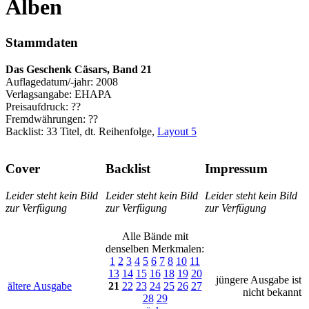
A
lben
Stammdaten
Das Geschenk Cäsars, Band 21
Auflagedatum/-jahr: 2008
Verlagsangabe: EHAPA
Preisaufdruck: ??
Fremdwährungen: ??
Backlist: 33 Titel, dt. Reihenfolge,
Layout 5
Cover
Backlist
Impressum
Leider steht kein Bild
Leider steht kein Bild
Leider steht kein Bild
zur Verfügung
zur Verfügung
zur Verfügung
Alle Bände mit
denselben Merkmalen:
1
2
3
4
5
6
7
8
10
11
13
14
15
16
18
19
20
jüngere Ausgabe ist
ältere Ausgabe
21
22
23
24
25
26
27
nicht bekannt
28
29