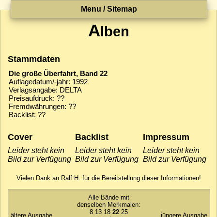
Menu / Sitemap
A
lben
Stammdaten
Die große Überfahrt, Band 22
Auflagedatum/-jahr: 1992
Verlagsangabe: DELTA
Preisaufdruck: ??
Fremdwährungen: ??
Backlist: ??
Cover
Backlist
Impressum
Leider steht kein
Leider steht kein
Leider steht kein
Bild zur Verfügung
Bild zur Verfügung
Bild zur Verfügung
Vielen Dank an Ralf H. für die Bereitstellung dieser Informationen!
Alle Bände mit
denselben Merkmalen:
8
13
18
22
25
ältere Ausgabe
jüngere Ausgabe