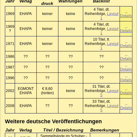
Jahr
Verlag
Währungen
Backlist
druck
4 Titel, dt.
...
1969
EHAPA
keiner
keine
Reihenfolge,
Layout
Details
1
4 Titel, dt.
1969
...
EHAPA
keiner
keine
Reihenfolge,
Layout
?
Details
1
10 Titel, fr.
...
1971
EHAPA
keiner
keine
Reihenfolge,
Layout
Details
1
...
1986
??
??
??
??
Details
...
1987
??
??
??
??
Details
...
1996
??
??
??
??
Details
31 Titel, dt.
EGMONT
€ 8,60
...
2002
keine
Reihenfolge,
Layout
EHAPA
(hinten)
Details
5
33 Titel, dt.
...
2008
EHAPA
??
??
Reihenfolge,
Layout
Details
5
Weitere deutsche Veröffentlichungen
Jahr
Verlag
Titel / Bezeichnung
Bemerkungen
Sammelbände im Schuber -