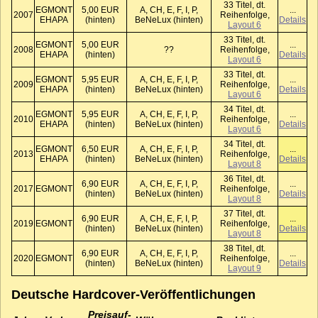
33 Titel, dt.
EGMONT
5,00 EUR
A, CH, E, F, I, P,
...
2007
Reihenfolge,
EHAPA
(hinten)
BeNeLux (hinten)
Details
Layout 6
33 Titel, dt.
EGMONT
5,00 EUR
...
2008
??
Reihenfolge,
EHAPA
(hinten)
Details
Layout 6
33 Titel, dt.
EGMONT
5,95 EUR
A, CH, E, F, I, P,
...
2009
Reihenfolge,
EHAPA
(hinten)
BeNeLux (hinten)
Details
Layout 6
34 Titel, dt.
EGMONT
5,95 EUR
A, CH, E, F, I, P,
...
2010
Reihenfolge,
EHAPA
(hinten)
BeNeLux (hinten)
Details
Layout 6
34 Titel, dt.
EGMONT
6,50 EUR
A, CH, E, F, I, P,
...
2013
Reihenfolge,
EHAPA
(hinten)
BeNeLux (hinten)
Details
Layout 8
36 Titel, dt.
6,90 EUR
A, CH, E, F, I, P,
...
2017
EGMONT
Reihenfolge,
(hinten)
BeNeLux (hinten)
Details
Layout 8
37 Titel, dt.
6,90 EUR
A, CH, E, F, I, P,
...
2019
EGMONT
Reihenfolge,
(hinten)
BeNeLux (hinten)
Details
Layout 8
38 Titel, dt.
6,90 EUR
A, CH, E, F, I, P,
...
2020
EGMONT
Reihenfolge,
(hinten)
BeNeLux (hinten)
Details
Layout 9
Deutsche Hardcover-Veröffentlichungen
Preis­auf­