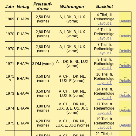
Preis­auf­
Jahr
Verlag
Währungen
Backlist
druck
4 Titel, dt.
2,50 DM
A, I, DK, B, LUX
...
1969
EHAPA
Reihenfolge,
(vorne)
(vorne)
Details
Layout 1
6 Titel, fr.
2,80 DM
A, I, DK, B, LUX
...
1970
EHAPA
Reihenfolge,
(vorne)
(vorne)
Details
Layout 1
7 Titel, fr.
2,80 DM
A, I, DK, B, LUX
...
1970
EHAPA
Reihenfolge,
(vorne)
(vorne)
Details
Layout 1
9 Titel, fr.
A, I, DK, B, NL, LUX
...
1971
EHAPA
3 DM (vorne)
Reihenfolge,
(vorne)
Details
Layout 1
10 Titel, fr.
1971
3,50 DM
A, CH, I, DK, NL,
...
EHAPA
Reihenfolge,
?
(vorne)
LUX, E (vorne)
Details
Layout 1
14 Titel, fr.
3,50 DM
A, CH, I, DK, NL,
...
1973
EHAPA
Reihenfolge,
(vorne)
LUX, E (vorne)
Details
Layout 1
A, CH, I, DK, NL,
17 Titel, fr.
3,80 DM
...
1974
EHAPA
LUX, B, E, US, JUG
Reihenfolge,
(vorne)
Details
(vorne)
Layout 1
19 Titel, fr.
4,20 DM
A, CH, I, DK, NL,
...
1975
EHAPA
Reihenfolge,
(vorne)
LUX, E, JUG (vorne)
Details
Layout 1
21 Titel, dt.