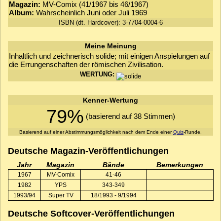
Magazin:
MV-Comix (41/1967 bis 46/1967)
Album:
Wahrscheinlich Juni oder Juli 1969
ISBN (dt. Hardcover): 3-7704-0004-6
Meine Meinung
Inhaltlich und zeichnerisch solide; mit einigen Anspielungen auf
die Errungenschaften der römischen Zivilisation.
WERTUNG:
Kenner-Wertung
79%
(basierend auf 38 Stimmen)
Basierend auf einer Abstimmungsmöglichkeit nach dem Ende einer
Quiz
-Runde.
Deutsche Magazin-Veröffentlichungen
Jahr
Magazin
Bände
Bemerkungen
1967
MV-Comix
41-46
1982
YPS
343-349
1993/94
Super TV
18/1993 - 9/1994
Deutsche Softcover-Veröffentlichungen