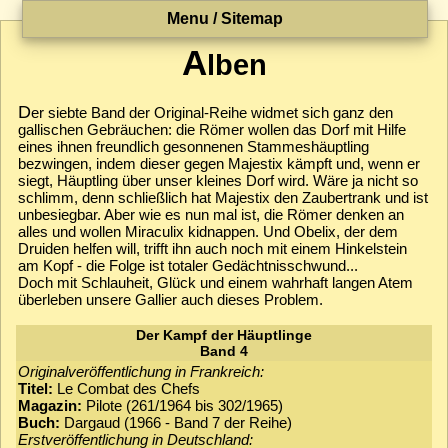
Menu / Sitemap
A
lben
D
er siebte Band der Original-Reihe widmet sich ganz den
gallischen Gebräuchen: die Römer wollen das Dorf mit Hilfe
eines ihnen freundlich gesonnenen Stammeshäuptling
bezwingen, indem dieser gegen Majestix kämpft und, wenn er
siegt, Häuptling über unser kleines Dorf wird. Wäre ja nicht so
schlimm, denn schließlich hat Majestix den Zaubertrank und ist
unbesiegbar. Aber wie es nun mal ist, die Römer denken an
alles und wollen Miraculix kidnappen. Und Obelix, der dem
Druiden helfen will, trifft ihn auch noch mit einem Hinkelstein
am Kopf - die Folge ist totaler Gedächtnisschwund...
Doch mit Schlauheit, Glück und einem wahrhaft langen Atem
überleben unsere Gallier auch dieses Problem.
Der Kampf der Häuptlinge
Band 4
Originalveröffentlichung in Frankreich:
Titel:
Le Combat des Chefs
Magazin:
Pilote (261/1964 bis 302/1965)
Buch:
Dargaud (1966 - Band 7 der Reihe)
Erstveröffentlichung in Deutschland: