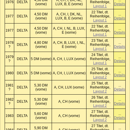
4,50 DM
A, CH, I, DK, NL,
...
1976
DELTA
Reihenfolge,
(vorne)
LUX, B, E (vorne)
Details
Layout 1
22 Titel, dt.
4,50 DM
A, CH, I, DK, NL,
...
1977
DELTA
Reihenfolge,
(vorne)
LUX, B, E (vorne)
Details
Layout 1
22 Titel, dt.
4,50 DM
A, CH, I, NL, B, LUX,
...
1977
DELTA
Reihenfolge,
(vorne)
E (vorne)
Details
Layout 1
23 Titel, dt.
1978
4,80 DM
A, CH, B, LUX, I, NL,
...
DELTA
Reihenfolge,
?
(vorne)
E (vorne)
Details
Layout 1
24 Titel, dt.
1979
...
DELTA
5 DM (vorne)
A, CH, I, LUX (vorne)
Reihenfolge,
?
Details
Layout 1
25 Titel, dt.
...
1980
DELTA
5 DM (vorne)
A, CH, I, LUX (vorne)
Reihenfolge,
Details
Layout 2
25 Titel, dt.
1981
5,30 DM
...
DELTA
A, CH, LUX (vorne)
Reihenfolge,
?
(vorne)
Details
Layout 2
26 Titel, dt.
1982
5,30 DM
...
DELTA
A, CH (vorne)
Reihenfolge,
?
(vorne)
Details
Layout 2
27 Titel, dt.
5,60 DM
...
1983
DELTA
A, CH (vorne)
Reihenfolge,
(vorne)
Details
Layout 2
27 Titel, dt.
5,90 DM
...