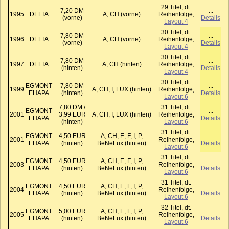
29 Titel, dt.
7,20 DM
...
1995
DELTA
A, CH (vorne)
Reihenfolge,
(vorne)
Details
Layout 4
30 Titel, dt.
7,80 DM
...
1996
DELTA
A, CH (vorne)
Reihenfolge,
(vorne)
Details
Layout 4
30 Titel, dt.
7,80 DM
...
1997
DELTA
A, CH (hinten)
Reihenfolge,
(hinten)
Details
Layout 4
30 Titel, dt.
EGMONT
7,80 DM
...
1999
A, CH, I, LUX (hinten)
Reihenfolge,
EHAPA
(hinten)
Details
Layout 6
7,80 DM /
31 Titel, dt.
EGMONT
...
2001
3,99 EUR
A, CH, I, LUX (hinten)
Reihenfolge,
EHAPA
Details
(hinten)
Layout 6
31 Titel, dt.
EGMONT
4,50 EUR
A, CH, E, F, I, P,
...
2001
Reihenfolge,
EHAPA
(hinten)
BeNeLux (hinten)
Details
Layout 6
31 Titel, dt.
EGMONT
4,50 EUR
A, CH, E, F, I, P,
...
2003
Reihenfolge,
EHAPA
(hinten)
BeNeLux (hinten)
Details
Layout 6
31 Titel, dt.
EGMONT
4,50 EUR
A, CH, E, F, I, P,
...
2004
Reihenfolge,
EHAPA
(hinten)
BeNeLux (hinten)
Details
Layout 6
32 Titel, dt.
EGMONT
5,00 EUR
A, CH, E, F, I, P,
...
2005
Reihenfolge,
EHAPA
(hinten)
BeNeLux (hinten)
Details
Layout 6