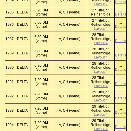
1984
DELTA
A, CH (vorne)
Reihenfolge,
(vorne)
Details
Layout 2
6,20 DM
27 Titel, dt.
...
1985
DELTA
A, CH (vorne)
(vorne)
Reihenfolge
Details
27 Titel, dt.
6,50 DM
...
1986
DELTA
A, CH (vorne)
Reihenfolge,
(vorne)
Details
Layout 4
28 Titel, dt.
6,80 DM
...
1987
DELTA
A, CH (vorne)
Reihenfolge,
(vorne)
Details
Layout 4
28 Titel, dt.
6,80 DM
...
1989
DELTA
A, CH (vorne)
Reihenfolge,
(vorne)
Details
Layout 4
28 Titel, dt.
6,80 DM
...
1990
DELTA
A, CH (vorne)
Reihenfolge,
(vorne)
Details
Layout 4
28 Titel, dt.
7,20 DM
...
1991
DELTA
A, CH (vorne)
Reihenfolge,
(vorne)
Details
Layout 4
29 Titel, dt.
7,20 DM
...
1992
DELTA
A, CH (vorne)
Reihenfolge,
(vorne)
Details
Layout 4
29 Titel, dt.
7,20 DM
...
1993
DELTA
A, CH (vorne)
Reihenfolge,
(vorne)
Details
Layout 4
29 Titel, dt.
7,20 DM
...
1994
DELTA
A, CH (vorne)
Reihenfolge,
(vorne)
Details
Layout 4