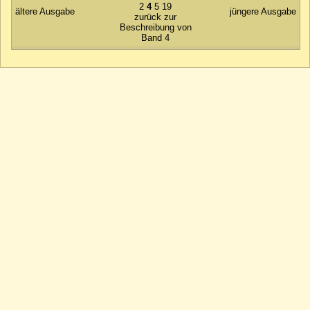
2
4
5
19
ältere Ausgabe
jüngere Ausgabe
zurück zur
Beschreibung von
Band 4